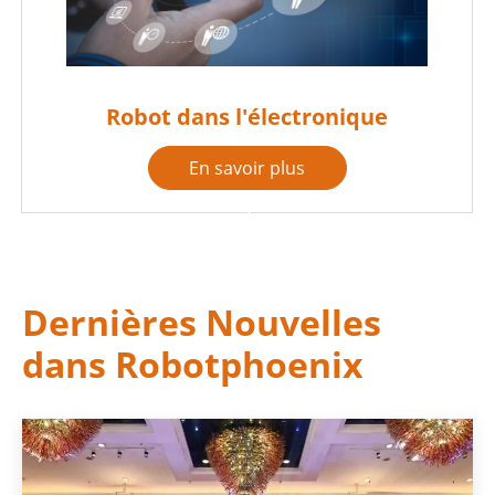
Robot dans l'électronique
En savoir plus

Dernières Nouvelles
dans Robotphoenix