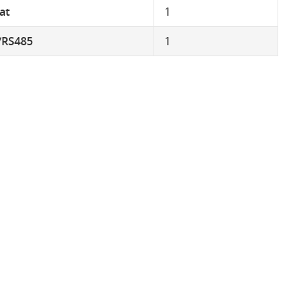
at
1
/RS485
1