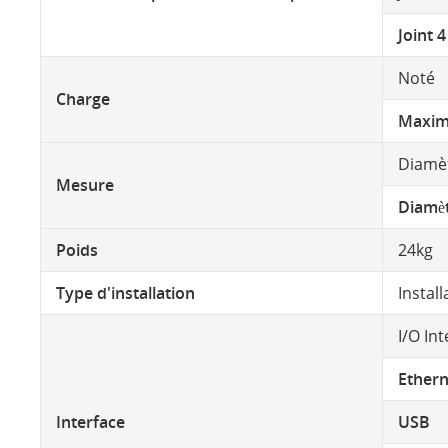
Joint 4
Noté
Charge
Maxi
Diamèt
Mesure
Diamèt
Poids
24kg
Type d'installation
Install
I/O In
Ethern
Interface
USB