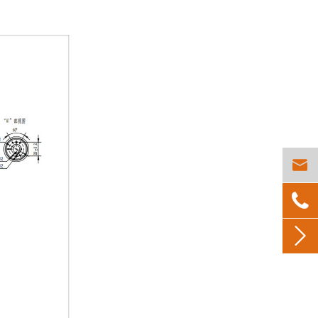


