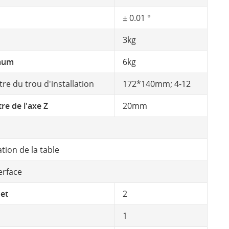
± 0.01 °
3kg
mum
6kg
re du trou d'installation
172*140mm; 4-12
re de l'axe Z
20mm
ation de la table
terface
et
2
1