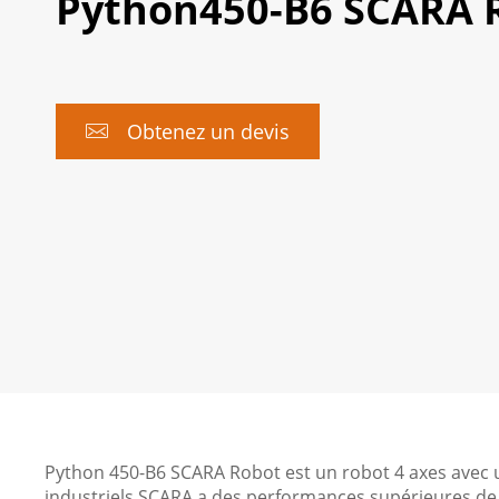
Python450-B6 SCARA 
Obtenez un devis

Python 450-B6 SCARA Robot est un robot 4 axes avec u
industriels SCARA a des performances supérieures de pré