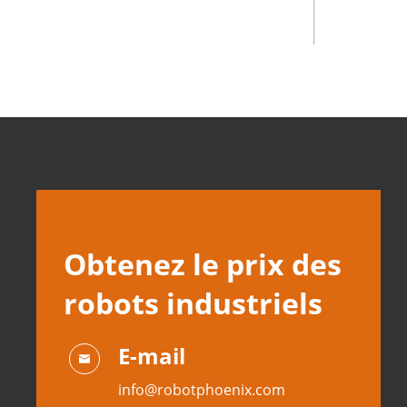
Obtenez le prix des
robots industriels
E-mail

info@robotphoenix.com