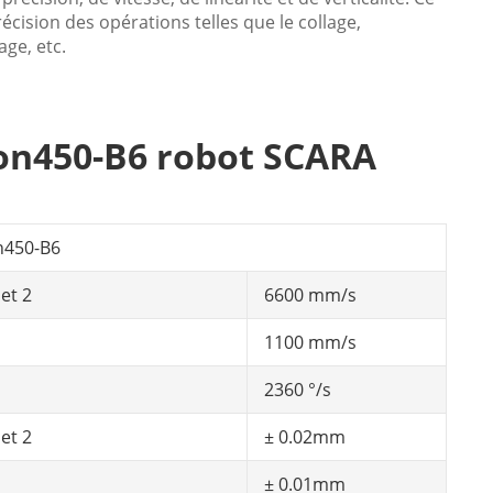
écision des opérations telles que le collage,
ge, etc.
hon450-B6 robot SCARA
n450-B6
 et 2
6600 mm/s
1100 mm/s
2360 °/s
 et 2
± 0.02mm
± 0.01mm