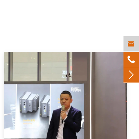


