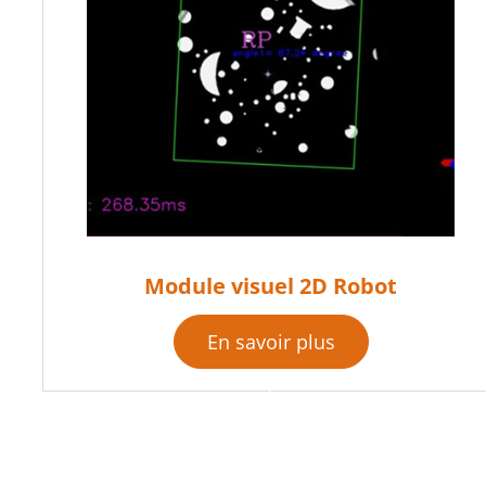
Module visuel 2D Robot
En savoir plus
