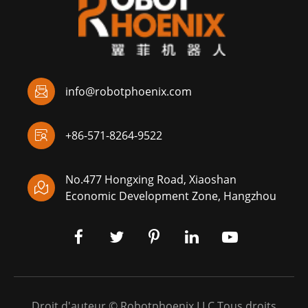

info@robotphoenix.com

+86-571-8264-9522
No.477 Hongxing Road, Xiaoshan

Economic Development Zone, Hangzhou
Droit d'auteur ©
Robotphoenix LLC
Tous droits